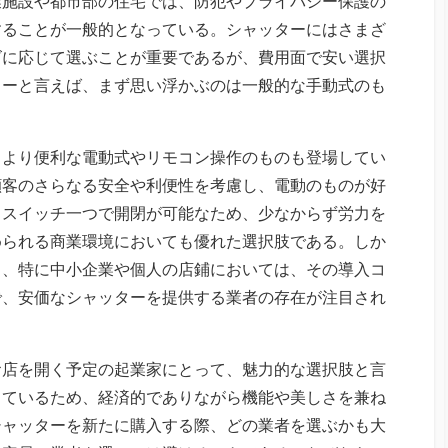
業施設や都市部の住宅では、防犯やプライバシー保護の
することが一般的となっている。シャッターにはさまざ
ズに応じて選ぶことが重要であるが、費用面で安い選択
ターと言えば、まず思い浮かぶのは一般的な手動式のも
、より便利な電動式やリモコン操作のものも登場してい
顧客のさらなる安全や利便性を考慮し、電動のものが好
、スイッチ一つで開閉が可能なため、少なからず労力を
められる商業環境においても優れた選択肢である。しか
く、特に中小企業や個人の店鋪においては、その導入コ
で、安価なシャッターを提供する業者の存在が注目され
お店を開く予定の起業家にとって、魅力的な選択肢と言
しているため、経済的でありながら機能や美しさを兼ね
シャッターを新たに購入する際、どの業者を選ぶかも大