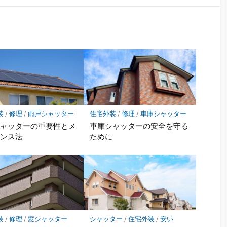
装
/
修理
/
雨戸シャッター
住宅外装
/
修理
/
車庫シャッター
シャッターの重要性とメ
車庫シャッターの安全を守る
ナンス法
ために
装
/
修理
/
窓シャッター
シャッター
/
住宅外装
/
安い