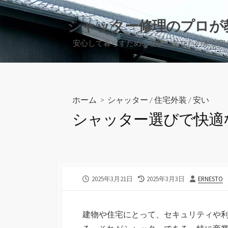
コ
ン
シャッター修理のプロが
テ
安心して暮らすための秘訣、あなたの家を守
ン
ツ
へ
ス
キ
ホーム
>
シャッター
/
住宅外装
/
安い
ッ
シャッター選びで快適
プ
公
最
投
2025年3月21日
2025年3月3日
ERNESTO
開
終
稿
日
更
者
新
建物や住宅にとって、セキュリティや
日