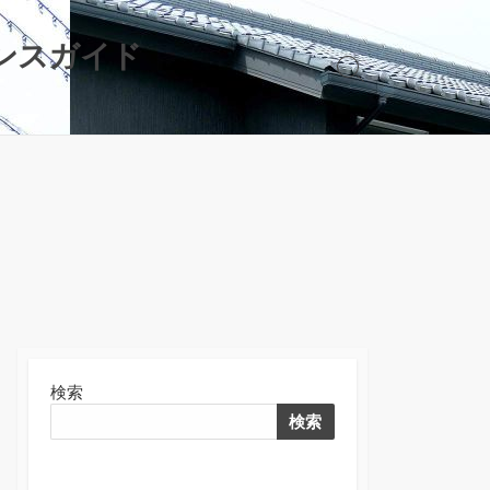
ンスガイド
検
索
切
り
替
え
検索
検索