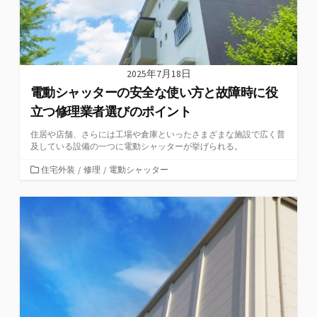
2025年7月18日
電動シャッターの安全な使い方と故障時に役
立つ修理業者選びのポイント
住居や店舗、さらには工場や倉庫といったさまざまな施設で広く普
及している設備の一つに電動シャッターが挙げられる。
カ
住宅外装
/
修理
/
電動シャッター
テ
ゴ
リ
ー