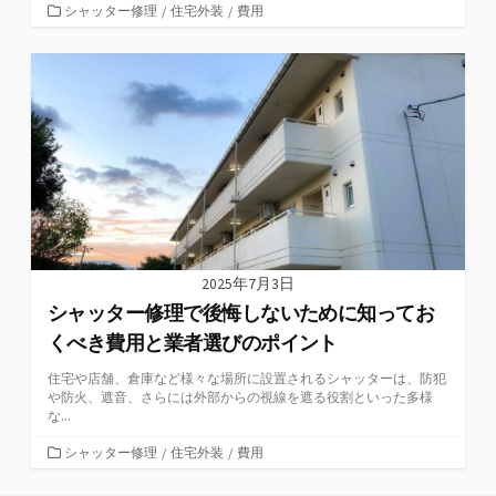
カ
シャッター修理
/
住宅外装
/
費用
テ
ゴ
リ
ー
2025年7月3日
シャッター修理で後悔しないために知ってお
くべき費用と業者選びのポイント
住宅や店舗、倉庫など様々な場所に設置されるシャッターは、防犯
や防火、遮音、さらには外部からの視線を遮る役割といった多様
な...
カ
シャッター修理
/
住宅外装
/
費用
テ
ゴ