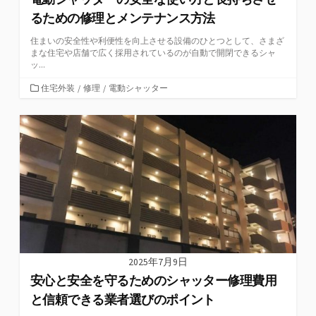
るための修理とメンテナンス方法
住まいの安全性や利便性を向上させる設備のひとつとして、さまざ
まな住宅や店舗で広く採用されているのが自動で開閉できるシャ
ッ...
カ
住宅外装
/
修理
/
電動シャッター
テ
ゴ
リ
ー
2025年7月9日
安心と安全を守るためのシャッター修理費用
と信頼できる業者選びのポイント