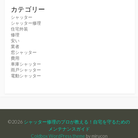
カテゴリー
シャッター
シャッター修理
住宅外装
修理
安い
業者
窓シャッター
費用
車庫シャッター
雨戸シャッター
電動シャッター
©2026
シャッター修理のプロが教える！自宅を守るための
メンテナンスガイド
Coldbox WordPress theme
by mirucon