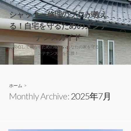
コ
ン
シャッター修理のプロが教え
テ
る！自宅を守るためのメンテ
ン
ツ
検
ナンスガイド
へ
索
切
ス
安心して暮らすための秘訣、あなたの家を守るメ
り
ンテナンス術を伝授！
キ
替
ッ
え
プ
ホーム
>
Monthly Archive:
2025年7月