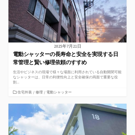
2025年7月21日
電動シャッターの長寿命と安全を実現する日
常管理と賢い修理依頼のすすめ
生活やビジネスの現場で様々な場面に利用されている自動開閉可能
なシャッターは、日常の利便性向上と安全確保の両面で重要な役
割...
カ
住宅外装
/
修理
/
電動シャッター
テ
ゴ
リ
ー