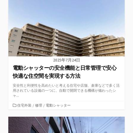
2025年7月24日
電動シャッターの安全機能と日常管理で安心
快適な住空間を実現する方法
安全性と利便性を高めたいと考える住宅や店舗、倉庫などで多く活
用されている設備の一つに、自動で開閉できる機構が備わったシ
ャ...
カ
住宅外装
/
修理
/
電動シャッター
テ
ゴ
リ
ー