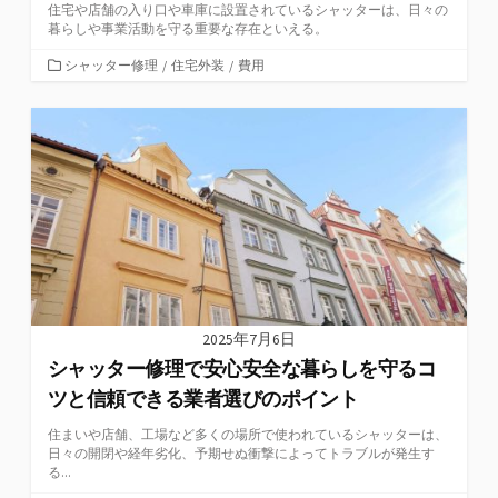
住宅や店舗の入り口や車庫に設置されているシャッターは、日々の
暮らしや事業活動を守る重要な存在といえる。
カ
シャッター修理
/
住宅外装
/
費用
テ
ゴ
リ
ー
2025年7月6日
シャッター修理で安心安全な暮らしを守るコ
ツと信頼できる業者選びのポイント
住まいや店舗、工場など多くの場所で使われているシャッターは、
日々の開閉や経年劣化、予期せぬ衝撃によってトラブルが発生す
る...