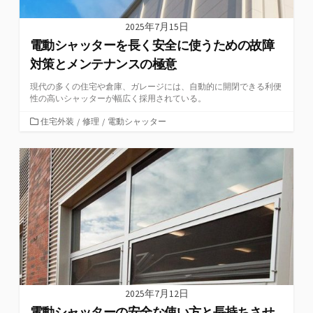
2025年7月15日
電動シャッターを長く安全に使うための故障
対策とメンテナンスの極意
現代の多くの住宅や倉庫、ガレージには、自動的に開閉できる利便
性の高いシャッターが幅広く採用されている。
カ
住宅外装
/
修理
/
電動シャッター
テ
ゴ
リ
ー
2025年7月12日
電動シャッターの安全な使い方と長持ちさせ